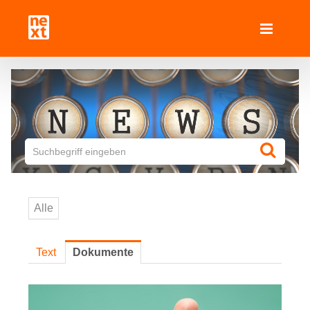
Medienmitteilungen
Next AG für Kommunikation
Handfacts
Rehaklinik Bellikon
Kunden-Newsrooms
Alle
Rehaklinik Bellikon
Text
Dokumente
Novocure
Downloads