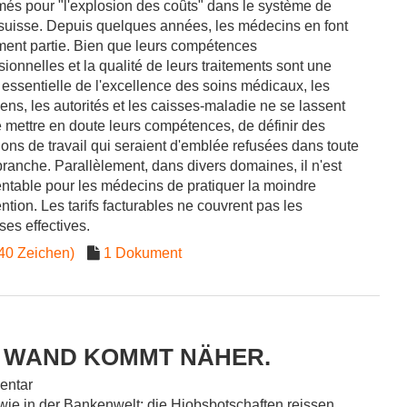
és pour "l'explosion des coûts" dans le système de
suisse. Depuis quelques années, les médecins en font
ent partie. Bien que leurs compétences
sionnelles et la qualité de leurs traitements sont une
 essentielle de l'excellence des soins médicaux, les
ciens, les autorités et les caisses-maladie ne se lassent
 mettre en doute leurs compétences, de définir des
ions de travail qui seraient d'emblée refusées dans toute
branche. Parallèlement, dans divers domaines, il n'est
entable pour les médecins de pratiquer la moindre
ention. Les tarifs facturables ne couvrent pas les
es effectives.
40 Zeichen)
1 Dokument
E WAND KOMMT NÄHER.
ntar
 wie in der Bankenwelt: die Hiobsbotschaften reissen