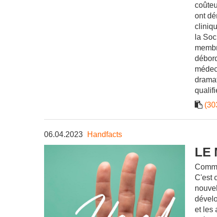
coûteu
ont dé
cliniq
la Soc
membre
débord
médeci
dramat
qualif
(30
06.04.2023
Handfacts
LE
Comme
C'est 
nouvel
dévelo
et les