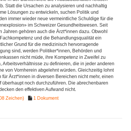
ab. Statt die Ursachen zu analysieren und nachhaltig
me Lösungen zu entwickeln, suchen Politik und
en immer wieder neue vermeintliche Schuldige für die
nexplosion» im Schweizer Gesund­­heitswesen. Seit
n Jah­ren gehören auch die Ärzt*innen dazu. Obwohl
Fachkompetenz und die Behandlungsqua­lität ein
licher Grund für die medizinisch hervorragende
gung sind, werden Politiker*innen, Behörden und
nkassen nicht müde, ihre Kompetenz in Zweifel zu
, Arbeitsverhältnisse zu definieren, die in jeder anderen
e von Vornherein abgelehnt würden. Gleichzeitig lohnt
h für Ärzt*innen in diversen Bereichen nicht mehr, einen
ff überhaupt noch durchzuführen. Die abrechenbaren
 decken den effektiven Aufwand nicht.
08 Zeichen)
1 Dokument