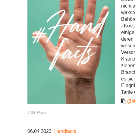
nicht 
wirksa
Behörd
«Koste
einige
deren 
wesent
Versor
Kranke
ziehen
Branch
es sic
Eingri
Tarife
(34
© SGH/Next
06.04.2023
Handfacts