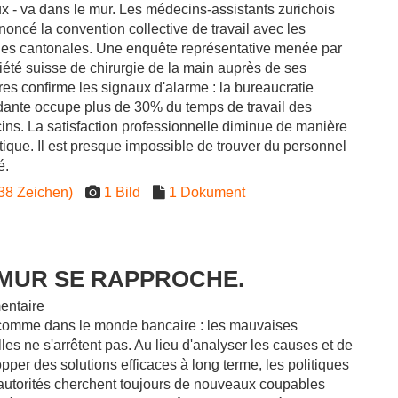
x - va dans le mur. Les médecins-assistants zurichois
noncé la convention collective de travail avec les
ues cantonales. Une enquête représentative menée par
iété suisse de chirurgie de la main auprès de ses
s confirme les signaux d'alarme : la bureaucratie
ante occupe plus de 30% du temps de travail des
ns. La satisfaction professionnelle diminue de manière
ique. Il est presque impossible de trouver du personnel
ié.
38 Zeichen)
1 Bild
1 Dokument
 MUR SE RAPPROCHE.
ntaire
comme dans le monde bancaire : les mauvaises
les ne s'arrêtent pas. Au lieu d'analyser les causes et de
pper des solutions efficaces à long terme, les politiques
 autorités cherchent toujours de nouveaux coupables