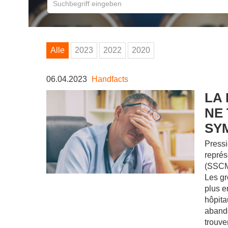
Alle
2023
2022
2020
06.04.2023
Handfacts
LA 
NE
SY
Pressi
représ
(SSCM)
Les gr
plus e
hôpita
abando
trouve