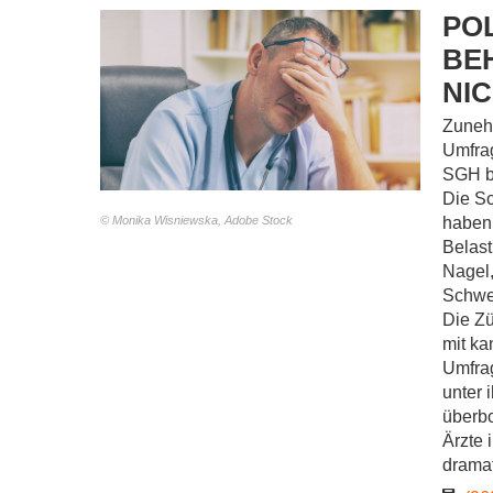
PO
BE
NI
Zunehm
Umfrag
SGH be
Die Sc
© Monika Wisniewska, Adobe Stock
haben 
Belast
Nagel,
Schwe
Die Zü
mit ka
Umfrag
unter 
überbo
Ärzte 
dramat