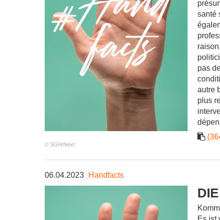
présum
santé 
égalem
profes
raison
politi
pas de
condit
autre 
plus r
interv
dépens
(36
© SGH/Next
06.04.2023
Handfacts
DI
Komme
Es ist