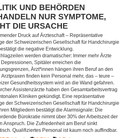
LITIK UND BEHÖRDEN
HANDELN NUR SYMPTOME,
CHT DIE URSACHE
ender Druck auf Ärzteschaft – Repräsentative
e der Schweizerischen Gesellschaft für Handchirurgie
stätigt die negative Entwicklung.
hlagzeilen werden dramatischer: Immer mehr Ärzte
Depressionen, Spitäler erreichen die
ungsgrenzen, Ärzt*innen hängen ihren Beruf an den
 Arztpraxen finden kein Personal mehr, das – teure –
izer Gesundheitssystem wird an die Wand gefahren.
rcher Assistenzärzte haben den Gesamtarbeitsvertrag
ntonalen Kliniken gekündigt. Eine repräsentative
e der Schweizerischen Gesellschaft für Handchirurgie
ihren Mitgliedern bestätigt die Alarmsignale: Die
rdende Bürokratie nimmt über 30% der Arbeitszeit der
in Anspruch. Die Zufriedenheit am Beruf sinkt
isch. Qualifiziertes Personal ist kaum noch auffindbar.